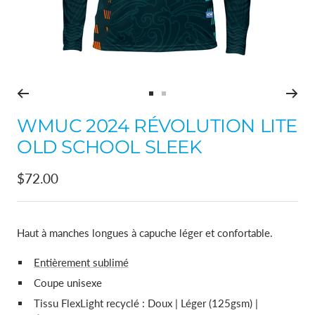
Aller
Aller
au
au
WMUC 2024 RÉVOLUTION LITE
slide
slide
OLD SCHOOL SLEEK
1
2
Prix
$72.00
de
vente
Haut à manches longues à capuche léger et confortable.
Entièrement sublimé
Coupe unisexe
Tissu FlexLight recyclé : Doux | Léger (125gsm) |