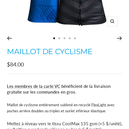
Zoom
Aller
Aller
Aller
Aller
Aller
au
au
au
au
au
MAILLOT DE CYCLISME
slide
slide
slide
slide
slide
1
2
3
4
5
Prix
$84.00
de
vente
Les membres de la carte VC
bénéficient de la livraison
gratuite sur les commandes en gros.
Maillot de cyclisme entièrement sublimé en recyclé
FlexLight
avec
poches arrière doubles ou triples et ourlet inférieur élastique.
Mettez à niveau vers le tissu CoolMax 135 gsm (+5 $/unité),