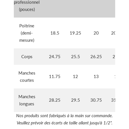
professionnel
(pouces)
Poitrine
(demi-
18.5
19.25
20
20.75
mesure)
Corps
24.75
25.5
26.25
27.5
Manches
11.75
12
13
14
courtes
Manches
28.25
29.5
30.75
31.75
longues
Nos produits sont fabriqués à la main sur commande.
Veuillez prévoir des écarts de taille allant jusqu'à 1/2".