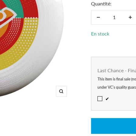
Quantité:
Réduire
Au
la
la
En stock
quantité
qu
Last Chance - Fin
This item is final sale (
under VC’s quality guar
Zoom
✔