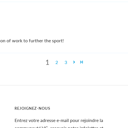
on of work to further the sport!
1
2
3
REJOIGNEZ-NOUS
Entrez votre adresse e-mail pour rejoindre la
communauté VC, recevoir notre infolettre et