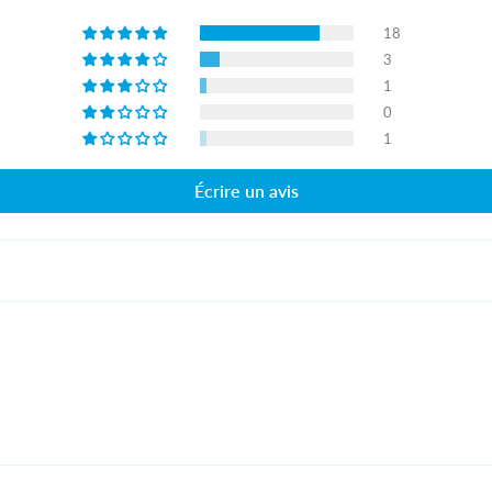
18
3
1
0
1
Écrire un avis