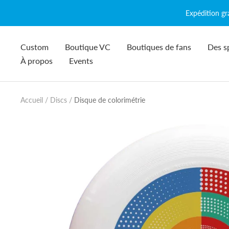
Passer
Expédition g
au
contenu
Custom
Boutique VC
Boutiques de fans
Des s
À propos
Events
Accueil
Discs
Disque de colorimétrie