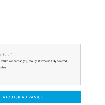
gmenter
antité
al Sale
*
no returns or exchanges), though it remains fully covered
antee.
AJOUTER AU PANIER