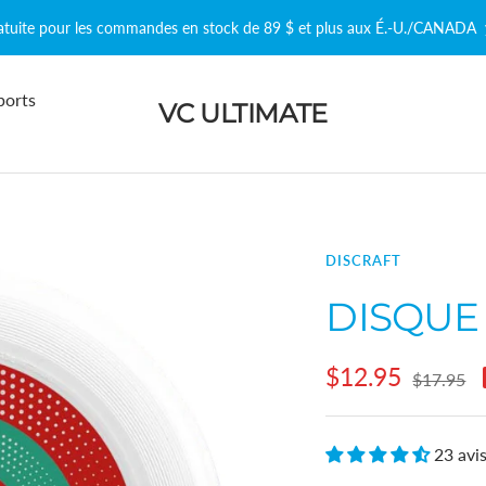
ratuite pour les commandes en stock de 89 $ et plus aux É.-U./CANADA
ports
VC ULTIMATE
DISCRAFT
DISQUE
Prix
$12.95
Prix
$17.95
normal
de
23 avi
vente