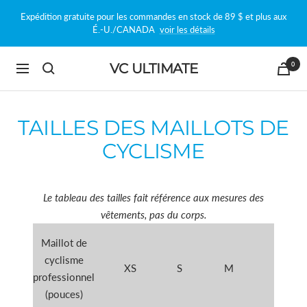
Passer
Expédition gratuite pour les commandes en stock de 89 $ et plus aux
au
É.-U./CANADA
voir les détails
contenu
0
VC ULTIMATE
Navigation
TAILLES DES MAILLOTS DE
CYCLISME
Le tableau des tailles fait référence aux mesures des
vêtements, pas du corps.
Maillot de
cyclisme
XS
S
M
L
professionnel
(pouces)