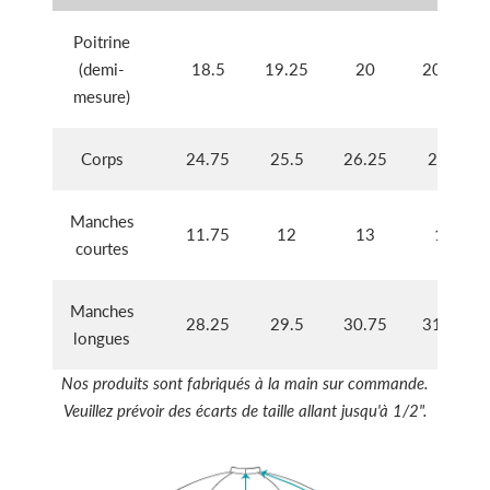
Poitrine
(demi-
18.5
19.25
20
20.75
mesure)
Corps
24.75
25.5
26.25
27.5
Manches
11.75
12
13
14
courtes
Manches
28.25
29.5
30.75
31.75
longues
Nos produits sont fabriqués à la main sur commande.
Veuillez prévoir des écarts de taille allant jusqu'à 1/2".